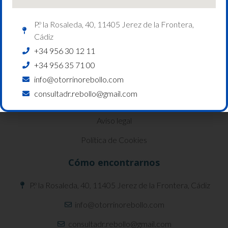
P.º la Rosaleda, 40, 11405 Jerez de la Frontera,
Cádiz
Información
+34 956 30 12 11
Servicios
+34 956 35 71 00
info@otorrinorebollo.com
Contacto
consultadr.rebollo@gmail.com
Política de privacidad
Aviso legal
Política de Cookies
Cómo encontrarnos
P.º la Rosaleda, 40, 11405 Jerez de la Frontera, Cádiz
info@otorrinorebollo.com
consultadr.rebollo@gmail.com