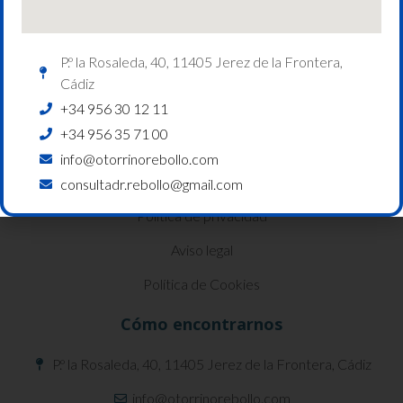
P.º la Rosaleda, 40, 11405 Jerez de la Frontera,
Cádiz
Información
+34 956 30 12 11
+34 956 35 71 00
Servicios
info@otorrinorebollo.com
Contacto
consultadr.rebollo@gmail.com
Política de privacidad
Aviso legal
Política de Cookies
Cómo encontrarnos
P.º la Rosaleda, 40, 11405 Jerez de la Frontera, Cádiz
info@otorrinorebollo.com